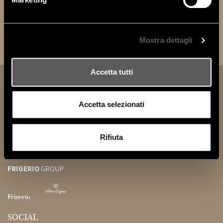
SEND
Mostra dettagli
Accetta tutti
FRIGERIO POLTRONE E DIVANI srl
Accetta selezionati
HEADQUARTERS AND SHOWROOM
REGISTERED OFFICE
via Sant'Agata, 63
c.so Brianza 21
22066 Mariano Comense CO
22066 Mariano Comense CO
Rifiuta
Italy
Italy
FRIGERIO
GROUP
SOCIAL