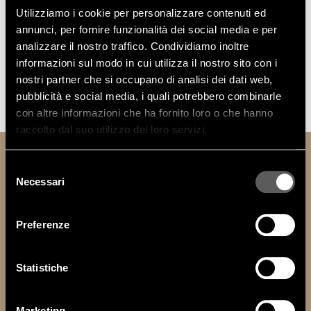
Utilizziamo i cookie per personalizzare contenuti ed
The colour samples are to be considered purely indicative, as it is
annunci, per fornire funzionalità dei social media e per
not possible to guarantee a video reproduction faithful to the
original. They are not to be considered as reference samples, in
analizzare il nostro traffico. Condividiamo inoltre
case of order please refer to real samples. The colour quality
informazioni sul modo in cui utilizza il nostro sito con i
depends on the video system used, which may differ from device to
nostri partner che si occupano di analisi dei dati web,
device.
pubblicità e social media, i quali potrebbero combinarle
con altre informazioni che ha fornito loro o che hanno
raccolto dal suo utilizzo dei loro servizi.
Selezione
NEWSLETTER
Necessari
del
Keep update with Vittoria Frigerio novelties:
consenso
Preferenze
Subscribe to be updated:
Statistiche
I authorize you to treat my personal data.
политика
конфиденциальности
Marketing