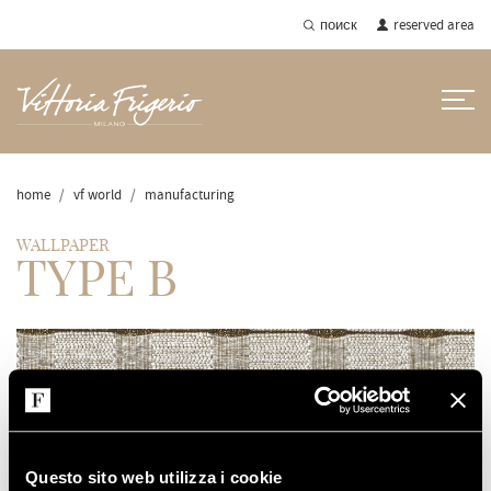
поиск
reserved area
home
vf world
manufacturing
WALLPAPER
TYPE B
WALLPAPER TYPE B
Questo sito web utilizza i cookie