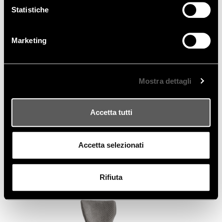
PIOLA CHAIR LOW-HIGH
Statistiche
Marketing
Mostra dettagli
Accetta tutti
Accetta selezionati
PERLA CHAIR LOW-HIGH
Rifiuta