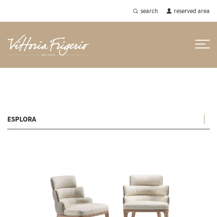
search
reserved area
home
products
chairs - small armchairs
ESPLORA