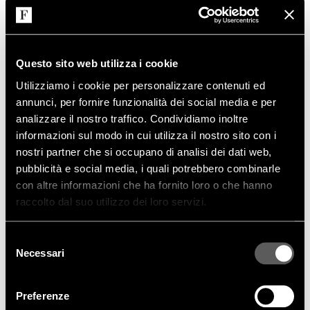
all’intera community internazionale dell’arredamento e del design
di sfruttare questo evento. Vittoria Frigerio ha presentato una
nuova collezione caratterizzata da uno stile senza tempo e dalla
versatilità delle proposte includendo due nuovi divani.
Questo sito web utilizza i cookie
Il
divano Vivaldi
che si caratterizza dall’equilibrio delle forme, la
morbidezza delle curve, i contrasti nelle texture e la sartorialità
Utilizziamo i cookie per personalizzare contenuti ed
della collezione senza dimenticre il dettaglio del piedino
annunci, per fornire funzionalità dei social media e per
incastonato nella base come un gioiello. E il
divano Manfredi
che
analizzare il nostro traffico. Condividiamo inoltre
evidenzia un basamento in pelle e una trapunta orizzontale che
scorre lungo le sedute creando un fil rouge di grande ricercatezza
informazioni sul modo in cui utilizza il nostro sito con i
ed armonia.
nostri partner che si occupano di analisi dei dati web,
pubblicità e social media, i quali potrebbero combinarle
con altre informazioni che ha fornito loro o che hanno
raccolto dal suo utilizzo dei loro servizi.
Selezione
Necessari
del
consenso
Preferenze