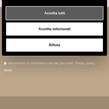
Accetta tutti
NEWSLETTER
Resta aggiornato sulle novità Vittoria Frigerio :
Accetta selezionati
Iscriviti per restare sempre aggiornato:
Rifiuta
Acconsento al trattamento dei dati personali.
Privacy policy
INVIA