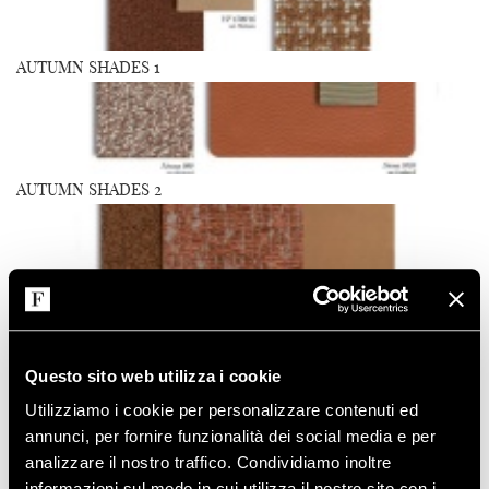
AUTUMN SHADES 1
AUTUMN SHADES 2
AUTUMN SHADES 3
Questo sito web utilizza i cookie
I campioni colori sono da considerarsi puramente indicativi, non
Utilizziamo i cookie per personalizzare contenuti ed
essendo possibile garantire una riproduzione video fedele
all’originale. Essi non sono da considerarsi come campioni di
annunci, per fornire funzionalità dei social media e per
riferimento, in caso di ordine fare riferimento ai campioni fisici. La
analizzare il nostro traffico. Condividiamo inoltre
qualità del colore dipende dal sistema video utilizzato che può
informazioni sul modo in cui utilizza il nostro sito con i