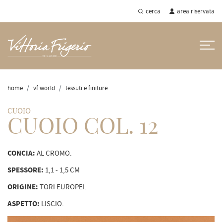
cerca
area riservata
home
vf world
tessuti e finiture
CUOIO
CUOIO COL. 12
CONCIA:
AL CROMO.
SPESSORE:
1,1 - 1,5 CM
ORIGINE:
TORI EUROPEI.
ASPETTO:
LISCIO.