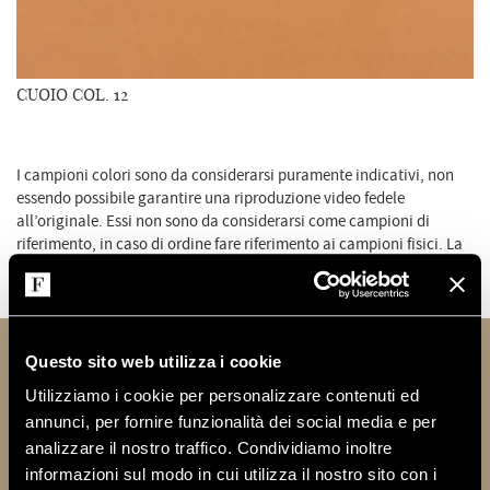
CUOIO COL. 12
I campioni colori sono da considerarsi puramente indicativi, non
essendo possibile garantire una riproduzione video fedele
all’originale. Essi non sono da considerarsi come campioni di
riferimento, in caso di ordine fare riferimento ai campioni fisici. La
qualità del colore dipende dal sistema video utilizzato che può
risultare differente da dispositivo a dispositivo.
Questo sito web utilizza i cookie
INFORMAZIONI TECNICHE
Utilizziamo i cookie per personalizzare contenuti ed
annunci, per fornire funzionalità dei social media e per
analizzare il nostro traffico. Condividiamo inoltre
informazioni sul modo in cui utilizza il nostro sito con i
Materiale che garantisce spessore e rigidità adatto al rivestimento