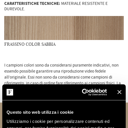
CARATTERISTICHE TECNICHE:
MATERIALE RESISTENTE E
DUREVOLE.
FRASSINO COLOR SABBIA
I campioni colori sono da considerarsi puramente indicativi, non
essendo possibile garantire una riproduzione video fedele
all’originale. Essi non sono da considerarsi come campioni di
riferimento, in caso di ordine fare riferimento ai campioni fisici. La
qualità del colore dipende dal sistema video utilizzato che può
risultare differente da dispositivo a dispositivo.
Questo sito web utilizza i cookie
INFORMAZIONI TECNICHE
Utilizziamo i cookie per personalizzare contenuti ed