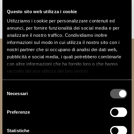
Questo sito web utilizza i cookie
Utilizziamo i cookie per personalizzare contenuti ed
annunci, per fornire funzionalità dei social media e per
MORE
analizzare il nostro traffico. Condividiamo inoltre
informazioni sul modo in cui utilizza il nostro sito con i
nostri partner che si occupano di analisi dei dati web,
TECHNICAL INFORMATION
pubblicità e social media, i quali potrebbero combinarle
con altre informazioni che ha fornito loro o che hanno
raccolto dal suo utilizzo dei loro servizi.
DOWNLOAD
Selezione
TECHNICAL DATA SHEET
Necessari
del
consenso
MODELLI 2D
Preferenze
MODELLI 3D
Statistiche