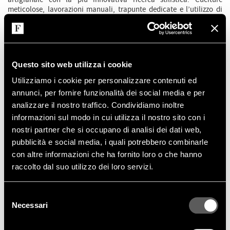
meticolose, lavorazioni manuali, trapunte dedicate e l’utilizzo di
pelli e tessuti ricercati trasformano la dedizione totale al dettaglio
in una collezione di classe, che si inserisce alla perfezione negli
ambienti metropolitani come in quelli più classici. Scopri il grande
mondo dei materiali e delle lavorazioni manufatturiere di VF.
Questo sito web utilizza i cookie
SCOPRI DI PIÙ
Utilizziamo i cookie per personalizzare contenuti ed
annunci, per fornire funzionalità dei social media e per
analizzare il nostro traffico. Condividiamo inoltre
informazioni sul modo in cui utilizza il nostro sito con i
CATALOGHI
nostri partner che si occupano di analisi dei dati web,
pubblicità e social media, i quali potrebbero combinarle
con altre informazioni che ha fornito loro o che hanno
I cataloghi della collezione Vittoria Frigerio sono compendi
eleganti e completi da sfogliare in formato cartaceo o nella
raccolto dal suo utilizzo dei loro servizi.
versione digitale, integrandosi alla presentazione online del sito,
per un linguaggio semplice, di facile consultazione e ricco di
Selezione
immagini fotografiche. Uno strumento prezioso per un’esperienza
avvolgente nel lifestyle VF.
Necessari
del
consenso
SCOPRI DI PIÙ