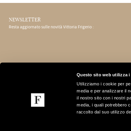
NEWSLETTER
Resta aggiornato sulle novità Vittoria Frigerio :
Questo sito web utilizza i
Utilizziamo i cookie per pe
FRIGERIO POLTRONE E DIVANI srl
media e per analizzare il n
il nostro sito con i nostri 
UFFICI E SHOWROOM
SEDE LEGALE
via Sant'Agata, 63
c.so Brianza 21
media, i quali potrebbero 
22066 Mariano Comense CO
22066 Mariano Comense CO
raccolto dal suo utilizzo dei
Italy
Italy