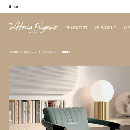
it
en
PRODOTTI
VF WORLD
CA
home
prodotti
poltrone
mora