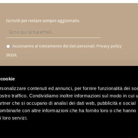
Iscriviti per restare sempre aggiornato:
Acconsento al trattamento dei dati personali.
Privacy policy
INVIA
 cookie
rsonalizzare contenuti ed annunci, per fornire funzionalità dei soc
GRUPPO
FRIGERIO
ostro traffico. Condividiamo inoltre informazioni sul modo in cui u
partner che si occupano di analisi dei dati web, pubblicità e social
combinarle con altre informazioni che ha fornito loro o che hanno
 loro servizi.