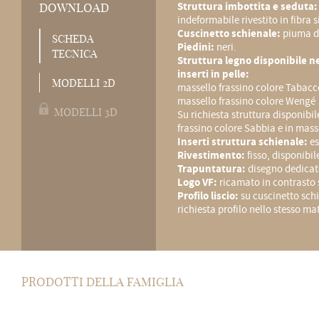
Struttura imbottita e seduta:
DOWNLOAD
indeformabile rivestito in fibra 
Cuscinetto schienale:
piuma d
SCHEDA
Piedini:
neri.
TECNICA
Struttura legno disponibile ne
inserti in pelle:
MODELLI 2D
massello frassino colore Tabacc
massello frassino colore Wengé
MODELLI 3D
Su richiesta struttura disponibil
frassino colore Sabbia e in mass
Inserti struttura schienale:
es
Rivestimento:
fisso, disponibile
Trapuntatura:
disegno dedicato
Logo VF:
ricamato in contrasto 
Profilo liscio:
su cuscinetto schi
richiesta profilo nello stesso ma
PRODOTTI DELLA FAMIGLIA