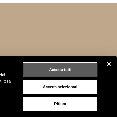
Accetta tutti
ial
SOCIAL
tilizza
Segui Vittoria Frigerio su:
Accetta selezionati
Rifiuta